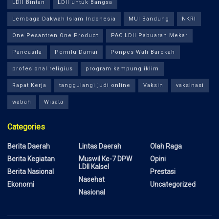
LDII Bintan
LDII untuk Bangsa
Lembaga Dakwah Islam Indonesia
MUI Bandung
NKRI
One Pesantren One Product
PAC LDII Pabuaran Mekar
Pancasila
Pemilu Damai
Ponpes Wali Barokah
profesional religius
program kampung iklim
Rapat Kerja
tanggulangi judi online
Vaksin
vaksinasi
wabah
Wisata
Categories
Berita Daerah
Lintas Daerah
Olah Raga
Berita Kegiatan
Muswil Ke-7 DPW
Opini
LDII Kalsel
Berita Nasional
Prestasi
Nasehat
Ekonomi
Uncategorized
Nasional