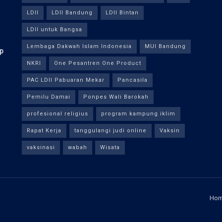
LDII
LDII Bandung
LDII Bintan
LDII untuk Bangsa
Lembaga Dakwah Islam Indonesia
MUI Bandung
ap
NKRI
One Pesantren One Product
PAC LDII Pabuaran Mekar
Pancasila
Pemilu Damai
Ponpes Wali Barokah
profesional religius
program kampung iklim
Rapat Kerja
tanggulangi judi online
Vaksin
vaksinasi
wabah
Wisata
Ho