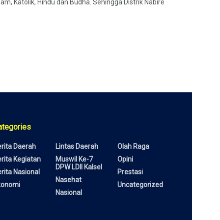
lam, Katolik, Hindu dan Budha. Sehingga Distrik Nabire
ategories
rita Daerah
Lintas Daerah
Olah Raga
rita Kegiatan
Muswil Ke-7
Opini
DPW LDII Kalsel
rita Nasional
Prestasi
Nasehat
konomi
Uncategorized
Nasional