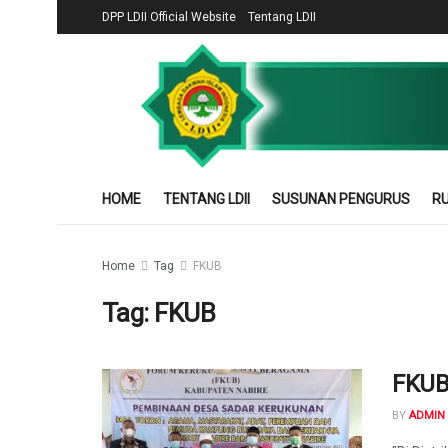
DPP LDII Official Website
Tentang LDII
HOME
TENTANG LDII
SUSUNAN PENGURUS
RU
Home
Tag
FKUB
Tag:
FKUB
FKUB
BY
ADMIN