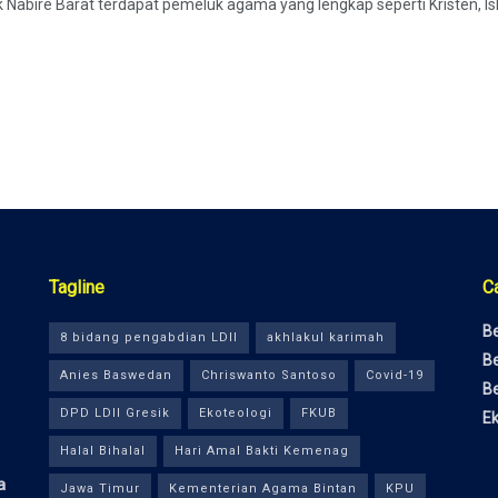
rik Nabire Barat terdapat pemeluk agama yang lengkap seperti Kristen, Is
Tagline
C
Be
8 bidang pengabdian LDII
akhlakul karimah
Be
Anies Baswedan
Chriswanto Santoso
Covid-19
Be
DPD LDII Gresik
Ekoteologi
FKUB
E
Halal Bihalal
Hari Amal Bakti Kemenag
a
Jawa Timur
Kementerian Agama Bintan
KPU