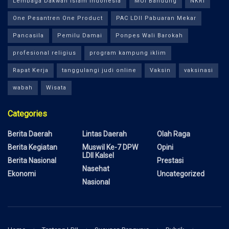
Lembaga Dakwah Islam Indonesia
MUI Bandung
NKRI
One Pesantren One Product
PAC LDII Pabuaran Mekar
Pancasila
Pemilu Damai
Ponpes Wali Barokah
profesional religius
program kampung iklim
Rapat Kerja
tanggulangi judi online
Vaksin
vaksinasi
wabah
Wisata
Categories
Berita Daerah
Lintas Daerah
Olah Raga
Berita Kegiatan
Muswil Ke-7 DPW
Opini
LDII Kalsel
Berita Nasional
Prestasi
Nasehat
Ekonomi
Uncategorized
Nasional