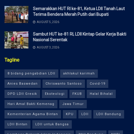
Semarakkan HUT RI ke-81, Ketua LDII Tanah Laut
Terima Bendera Merah Putih dari Bupati
AUGUST 5, 2026
Sambut HUT ke-81 RI, LDII Kintap Gelar Kerja Bakti
Nasional Serentak
AUGUST 3, 2026
Tagline
8 bidang pengabdian LDII
akhlakul karimah
Anies Baswedan
Chriswanto Santoso
Covid-19
DPD LDII Gresik
Ekoteologi
FKUB
Halal Bihalal
Hari Amal Bakti Kemenag
Jawa Timur
Kementerian Agama Bintan
KPU
LDII
LDII Bandung
LDII Bintan
LDII untuk Bangsa