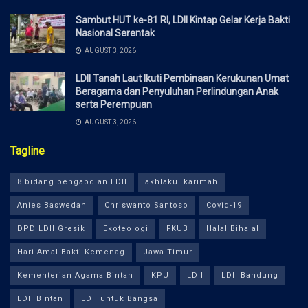
Sambut HUT ke-81 RI, LDII Kintap Gelar Kerja Bakti
Nasional Serentak
AUGUST 3, 2026
LDII Tanah Laut Ikuti Pembinaan Kerukunan Umat
Beragama dan Penyuluhan Perlindungan Anak
serta Perempuan
AUGUST 3, 2026
Tagline
8 bidang pengabdian LDII
akhlakul karimah
Anies Baswedan
Chriswanto Santoso
Covid-19
DPD LDII Gresik
Ekoteologi
FKUB
Halal Bihalal
Hari Amal Bakti Kemenag
Jawa Timur
Kementerian Agama Bintan
KPU
LDII
LDII Bandung
LDII Bintan
LDII untuk Bangsa