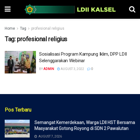
Home
Tag
profesional religius
Tag:
profesional religius
Sosialisasi Program Kampung Iklim, DPP LDII
Selenggarakan Webinar
BY
ADMIN
AUGUST 3, 2022
0
Pos Terbaru
Semangat Kemerdekaan, Warga LDII HST Bersama
Masyarakat Gotong Royong di SDN 2 Pawalutan
AUGUST 7, 2026