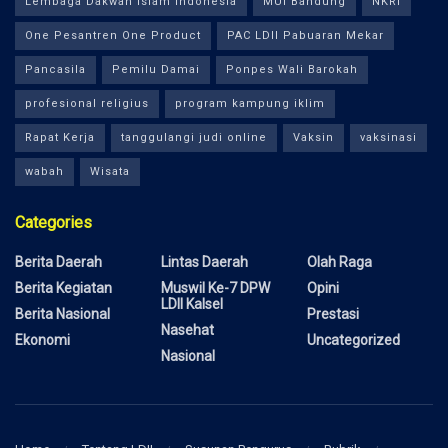
Lembaga Dakwah Islam Indonesia
MUI Bandung
NKRI
One Pesantren One Product
PAC LDII Pabuaran Mekar
Pancasila
Pemilu Damai
Ponpes Wali Barokah
profesional religius
program kampung iklim
Rapat Kerja
tanggulangi judi online
Vaksin
vaksinasi
wabah
Wisata
Categories
Berita Daerah
Lintas Daerah
Olah Raga
Berita Kegiatan
Muswil Ke-7 DPW
Opini
LDII Kalsel
Berita Nasional
Prestasi
Nasehat
Ekonomi
Uncategorized
Nasional