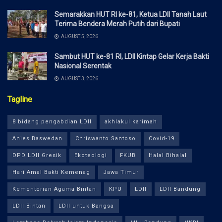
Semarakkan HUT RI ke-81, Ketua LDII Tanah Laut
Terima Bendera Merah Putih dari Bupati
AUGUST 5, 2026
Sambut HUT ke-81 RI, LDII Kintap Gelar Kerja Bakti
Nasional Serentak
AUGUST 3, 2026
Tagline
8 bidang pengabdian LDII
akhlakul karimah
Anies Baswedan
Chriswanto Santoso
Covid-19
DPD LDII Gresik
Ekoteologi
FKUB
Halal Bihalal
Hari Amal Bakti Kemenag
Jawa Timur
Kementerian Agama Bintan
KPU
LDII
LDII Bandung
LDII Bintan
LDII untuk Bangsa