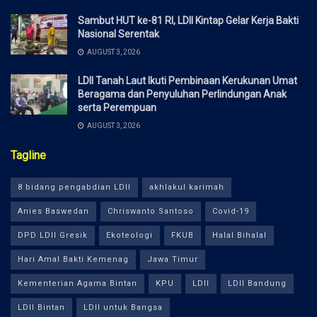
Sambut HUT ke-81 RI, LDII Kintap Gelar Kerja Bakti
Nasional Serentak
AUGUST 3, 2026
LDII Tanah Laut Ikuti Pembinaan Kerukunan Umat
Beragama dan Penyuluhan Perlindungan Anak
serta Perempuan
AUGUST 3, 2026
Tagline
8 bidang pengabdian LDII
akhlakul karimah
Anies Baswedan
Chriswanto Santoso
Covid-19
DPD LDII Gresik
Ekoteologi
FKUB
Halal Bihalal
Hari Amal Bakti Kemenag
Jawa Timur
Kementerian Agama Bintan
KPU
LDII
LDII Bandung
LDII Bintan
LDII untuk Bangsa