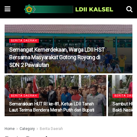
BERITA DAERAH
Semangat Kemerdekaan, Warga LDII HST
Bersama Masyarakat Gotong Royong di
SDN 2 Pawalutan
BERITA DAERAH
BERITA DAER
Semarakkan HUT RI ke-81, Ketua LDII Tanah
Sambut HUT k
Laut Terima Bendera Merah Putih dari Bupati
Bakti Nasion
Home
Category
Berita Daerah