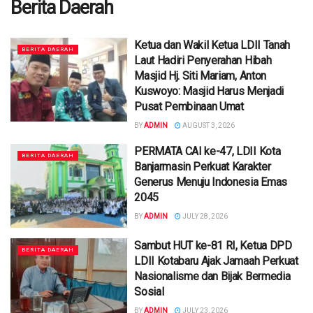
Berita Daerah
Ketua dan Wakil Ketua LDII Tanah
BERITA DAERAH
Laut Hadiri Penyerahan Hibah
Masjid Hj. Siti Mariam, Anton
Kuswoyo: Masjid Harus Menjadi
Pusat Pembinaan Umat
BY
ADMIN
AUGUST 3, 2026
PERMATA CAI ke-47, LDII Kota
BERITA DAERAH
Banjarmasin Perkuat Karakter
Generus Menuju Indonesia Emas
2045
BY
ADMIN
JULY 28, 2026
Sambut HUT ke-81 RI, Ketua DPD
BERITA DAERAH
LDII Kotabaru Ajak Jamaah Perkuat
Nasionalisme dan Bijak Bermedia
Sosial
BY
ADMIN
JULY 23, 2026