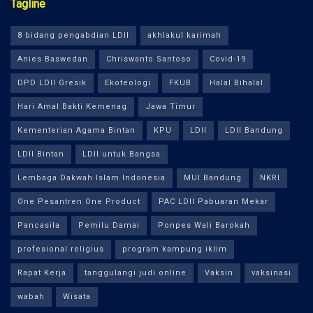
Tagline
8 bidang pengabdian LDII
akhlakul karimah
Anies Baswedan
Chriswanto Santoso
Covid-19
DPD LDII Gresik
Ekoteologi
FKUB
Halal Bihalal
Hari Amal Bakti Kemenag
Jawa Timur
Kementerian Agama Bintan
KPU
LDII
LDII Bandung
LDII Bintan
LDII untuk Bangsa
Lembaga Dakwah Islam Indonesia
MUI Bandung
NKRI
One Pesantren One Product
PAC LDII Pabuaran Mekar
Pancasila
Pemilu Damai
Ponpes Wali Barokah
profesional religius
program kampung iklim
Rapat Kerja
tanggulangi judi online
Vaksin
vaksinasi
wabah
Wisata