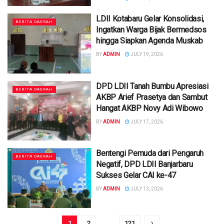
LDII Kotabaru Gelar Konsolidasi,
BERITA DAERAH
Ingatkan Warga Bijak Bermedsos
hingga Siapkan Agenda Muskab
BY
ADMIN
JULY 19, 2026
DPD LDII Tanah Bumbu Apresiasi
BERITA DAERAH
AKBP Arief Prasetya dan Sambut
Hangat AKBP Novy Adi Wibowo
BY
ADMIN
JULY 17, 2026
Bentengi Pemuda dari Pengaruh
BERITA DAERAH
Negatif, DPD LDII Banjarbaru
Sukses Gelar CAI ke-47
BY
ADMIN
JULY 13, 2026
1
2
…
121