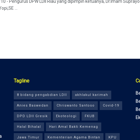
/10 - Pengurus DPW LDII Riau yang dipimpin ketuanya, Dr.Imam Suprayog
opi,SE ...
Tagline
C
Be
8 bidang pengabdian LDII
akhlakul karimah
Be
Anies Baswedan
Chriswanto Santoso
Covid-19
Be
DPD LDII Gresik
Ekoteologi
FKUB
E
Halal Bihalal
Hari Amal Bakti Kemenag
a
Jawa Timur
Kementerian Agama Bintan
KPU