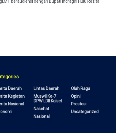
i,MT beraudiensi dengan Bupati Indragiri Hulu Rezita
ategories
rita Daerah
Lintas Daerah
Olah Raga
rita Kegiatan
Muswil Ke-7
Opini
DPW LDII Kalsel
rita Nasional
Prestasi
Nasehat
konomi
Uncategorized
Nasional