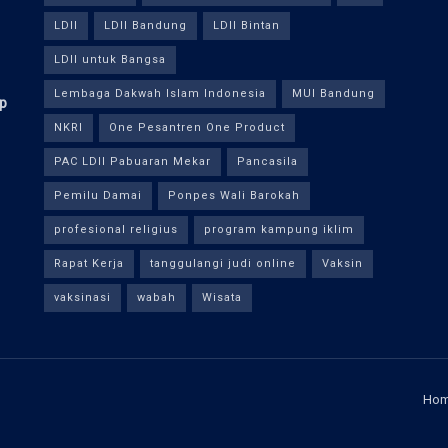
LDII
LDII Bandung
LDII Bintan
LDII untuk Bangsa
Lembaga Dakwah Islam Indonesia
MUI Bandung
ap
NKRI
One Pesantren One Product
PAC LDII Pabuaran Mekar
Pancasila
Pemilu Damai
Ponpes Wali Barokah
profesional religius
program kampung iklim
Rapat Kerja
tanggulangi judi online
Vaksin
vaksinasi
wabah
Wisata
Ho