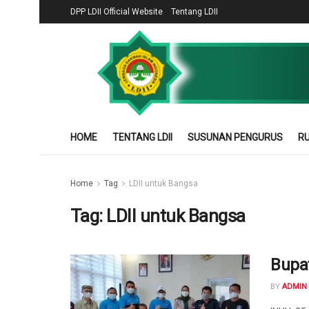
DPP LDII Official Website
Tentang LDII
HOME
TENTANG LDII
SUSUNAN PENGURUS
RU
Home
Tag
LDII untuk Bangsa
Tag:
LDII untuk Bangsa
Bupat
BY
ADMIN