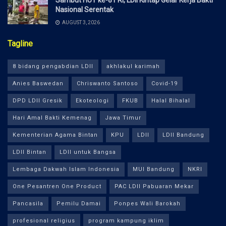
Sambut HUT ke-81 RI, LDII Kintap Gelar Kerja Bakti
Nasional Serentak
AUGUST 3, 2026
Tagline
8 bidang pengabdian LDII
akhlakul karimah
Anies Baswedan
Chriswanto Santoso
Covid-19
DPD LDII Gresik
Ekoteologi
FKUB
Halal Bihalal
Hari Amal Bakti Kemenag
Jawa Timur
Kementerian Agama Bintan
KPU
LDII
LDII Bandung
LDII Bintan
LDII untuk Bangsa
Lembaga Dakwah Islam Indonesia
MUI Bandung
NKRI
One Pesantren One Product
PAC LDII Pabuaran Mekar
Pancasila
Pemilu Damai
Ponpes Wali Barokah
profesional religius
program kampung iklim