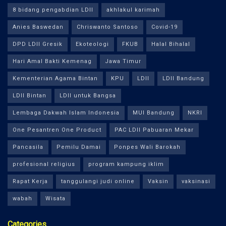
8 bidang pengabdian LDII
akhlakul karimah
Anies Baswedan
Chriswanto Santoso
Covid-19
DPD LDII Gresik
Ekoteologi
FKUB
Halal Bihalal
Hari Amal Bakti Kemenag
Jawa Timur
Kementerian Agama Bintan
KPU
LDII
LDII Bandung
LDII Bintan
LDII untuk Bangsa
Lembaga Dakwah Islam Indonesia
MUI Bandung
NKRI
One Pesantren One Product
PAC LDII Pabuaran Mekar
Pancasila
Pemilu Damai
Ponpes Wali Barokah
profesional religius
program kampung iklim
Rapat Kerja
tanggulangi judi online
Vaksin
vaksinasi
wabah
Wisata
Categories