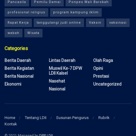
Pancasila
Pemilu Damai
Ponpes Wali Barokah
profesional religius
program kampung iklim
Rapat Kerja
tanggulangi judi online
Vaksin
vaksinasi
wabah
Wisata
Categories
Berita Daerah
Lintas Daerah
Olah Raga
Berita Kegiatan
Muswil Ke-7 DPW
Opini
LDII Kalsel
Berita Nasional
Prestasi
Nasehat
Ekonomi
Uncategorized
Nasional
Home
Tentang LDII
Susunan Pengurus
Rubrik
Kontak
© 2021 Managed by
DPP LDII