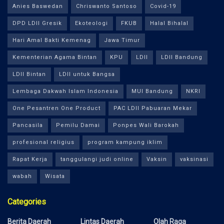
Anies Baswedan
Chriswanto Santoso
Covid-19
DPD LDII Gresik
Ekoteologi
FKUB
Halal Bihalal
Hari Amal Bakti Kemenag
Jawa Timur
Kementerian Agama Bintan
KPU
LDII
LDII Bandung
LDII Bintan
LDII untuk Bangsa
Lembaga Dakwah Islam Indonesia
MUI Bandung
NKRI
One Pesantren One Product
PAC LDII Pabuaran Mekar
Pancasila
Pemilu Damai
Ponpes Wali Barokah
profesional religius
program kampung iklim
Rapat Kerja
tanggulangi judi online
Vaksin
vaksinasi
wabah
Wisata
Categories
Berita Daerah
Lintas Daerah
Olah Raga