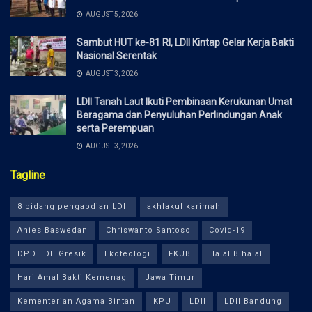
AUGUST 5, 2026
Sambut HUT ke-81 RI, LDII Kintap Gelar Kerja Bakti
Nasional Serentak
AUGUST 3, 2026
LDII Tanah Laut Ikuti Pembinaan Kerukunan Umat
Beragama dan Penyuluhan Perlindungan Anak
serta Perempuan
AUGUST 3, 2026
Tagline
8 bidang pengabdian LDII
akhlakul karimah
Anies Baswedan
Chriswanto Santoso
Covid-19
DPD LDII Gresik
Ekoteologi
FKUB
Halal Bihalal
Hari Amal Bakti Kemenag
Jawa Timur
Kementerian Agama Bintan
KPU
LDII
LDII Bandung