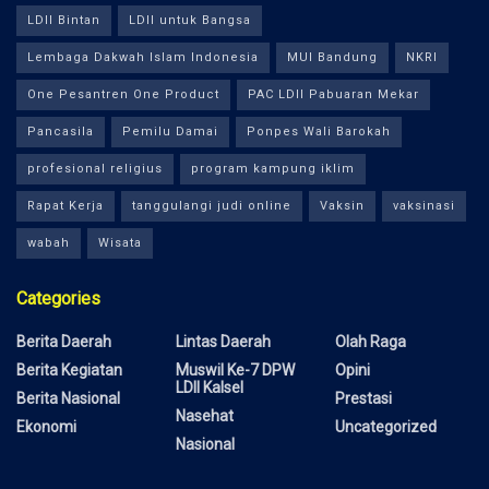
LDII Bintan
LDII untuk Bangsa
Lembaga Dakwah Islam Indonesia
MUI Bandung
NKRI
One Pesantren One Product
PAC LDII Pabuaran Mekar
Pancasila
Pemilu Damai
Ponpes Wali Barokah
profesional religius
program kampung iklim
Rapat Kerja
tanggulangi judi online
Vaksin
vaksinasi
wabah
Wisata
Categories
Berita Daerah
Lintas Daerah
Olah Raga
Berita Kegiatan
Muswil Ke-7 DPW
Opini
LDII Kalsel
Berita Nasional
Prestasi
Nasehat
Ekonomi
Uncategorized
Nasional