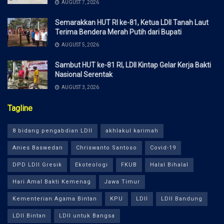
AUGUST 7, 2026
Semarakkan HUT RI ke-81, Ketua LDII Tanah Laut
Terima Bendera Merah Putih dari Bupati
AUGUST 5, 2026
Sambut HUT ke-81 RI, LDII Kintap Gelar Kerja Bakti
Nasional Serentak
AUGUST 3, 2026
Tagline
8 bidang pengabdian LDII
akhlakul karimah
Anies Baswedan
Chriswanto Santoso
Covid-19
DPD LDII Gresik
Ekoteologi
FKUB
Halal Bihalal
Hari Amal Bakti Kemenag
Jawa Timur
Kementerian Agama Bintan
KPU
LDII
LDII Bandung
LDII Bintan
LDII untuk Bangsa