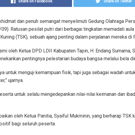
Share on Facebook
Share on Twitter
 khidmat dan penuh semangat menyelimuti Gedung Olahraga Per
09). Ratusan pesilat putri dari berbagai tingkatan memadati aula
Kuning (TSK), sebuah ajang penting dalam perjalanan mereka di 
smi oleh Ketua DPD LDII Kabupaten Tapin, H. Endang Sumarna, S
ekankan pentingnya pelestarian budaya bangsa melalui bela dir
nya untuk menguji kemampuan fisik, tapi juga sebagai wadah untuk
er,” ujarnya.
eserta untuk selalu mengedepankan nilai-nilai keimanan dan iba
aikan oleh Ketua Panitia, Syaiful Mukminin, yang berharap TSK ka
itif bagi seluruh peserta.