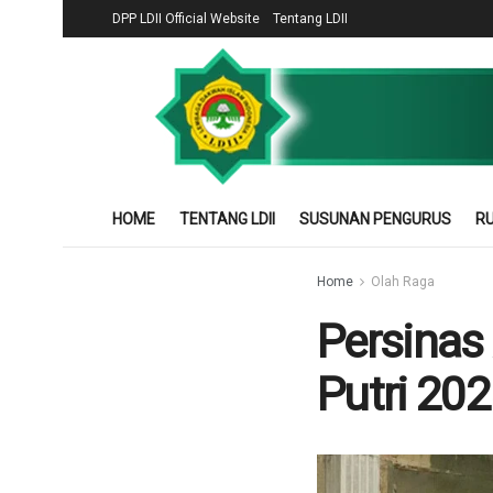
DPP LDII Official Website
Tentang LDII
HOME
TENTANG LDII
SUSUNAN PENGURUS
RU
Home
Olah Raga
Persinas
Putri 20