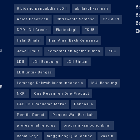
Be
8 bidang pengabdian LDII
akhlakul karimah
Be
Anies Baswedan
Chriswanto Santoso
Covid-19
Be
DPD LDII Gresik
Ekoteologi
FKUB
E
Halal Bihalal
Hari Amal Bakti Kemenag
a
Jawa Timur
Kementerian Agama Bintan
KPU
LDII
LDII Bandung
LDII Bintan
LDII untuk Bangsa
Lembaga Dakwah Islam Indonesia
MUI Bandung
ap
NKRI
One Pesantren One Product
PAC LDII Pabuaran Mekar
Pancasila
Pemilu Damai
Ponpes Wali Barokah
profesional religius
program kampung iklim
Rapat Kerja
tanggulangi judi online
Vaksin