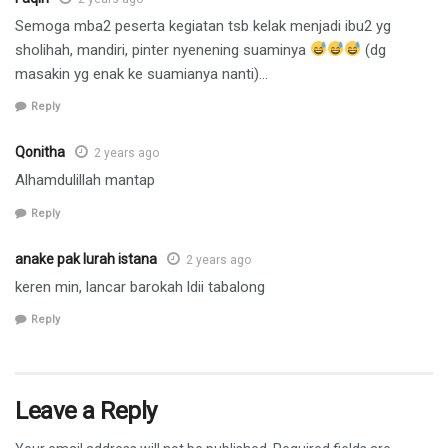
Semoga mba2 peserta kegiatan tsb kelak menjadi ibu2 yg
sholihah, mandiri, pinter nyenening suaminya
(dg
masakin yg enak ke suamianya nanti)…
Reply
Qonitha
2 years ago
Alhamdulillah mantap
Reply
anake pak lurah istana
2 years ago
keren min, lancar barokah ldii tabalong
Reply
Leave a Reply