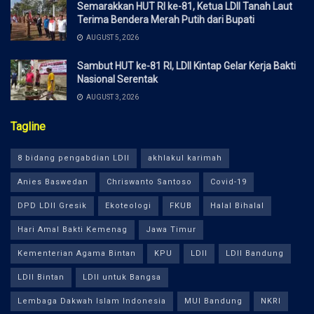
Semarakkan HUT RI ke-81, Ketua LDII Tanah Laut
Terima Bendera Merah Putih dari Bupati
AUGUST 5, 2026
Sambut HUT ke-81 RI, LDII Kintap Gelar Kerja Bakti
Nasional Serentak
AUGUST 3, 2026
Tagline
8 bidang pengabdian LDII
akhlakul karimah
Anies Baswedan
Chriswanto Santoso
Covid-19
DPD LDII Gresik
Ekoteologi
FKUB
Halal Bihalal
Hari Amal Bakti Kemenag
Jawa Timur
Kementerian Agama Bintan
KPU
LDII
LDII Bandung
LDII Bintan
LDII untuk Bangsa
Lembaga Dakwah Islam Indonesia
MUI Bandung
NKRI