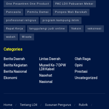
One Pesantren One Product
PAC LDII Pabuaran Mekar
Pancasila
Pemilu Damai
Ponpes Wali Barokah
profesional religius
program kampung iklim
Rapat Kerja
tanggulangi judi online
Vaksin
vaksinasi
wabah
Wisata
Categories
Berita Daerah
Lintas Daerah
Olah Raga
Berita Kegiatan
Muswil Ke-7 DPW
Opini
LDII Kalsel
Berita Nasional
Prestasi
Nasehat
Ekonomi
Uncategorized
Nasional
Home
Tentang LDII
Susunan Pengurus
Rubrik