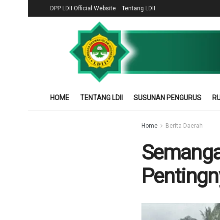
DPP LDII Official Website
Tentang LDII
HOME
TENTANG LDII
SUSUNAN PENGURUS
RU
Home
Berita Daerah
Semangat
Pentingn