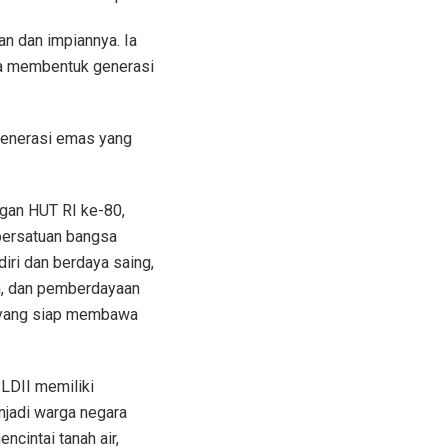
n dan impiannya. Ia
a membentuk generasi
generasi emas yang
ogan HUT RI ke-80,
 persatuan bangsa
iri dan berdaya saing,
ah, dan pemberdayaan
l yang siap membawa
LDII memiliki
enjadi warga negara
cintai tanah air,