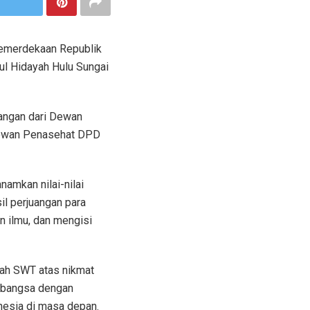
Kemerdekaan Republik
ul Hidayah Hulu Sungai
dangan dari Dewan
 Dewan Penasehat DPD
mkan nilai-nilai
il perjuangan para
n ilmu, dan mengisi
lah SWT atas nikmat
 bangsa dengan
nesia di masa depan.