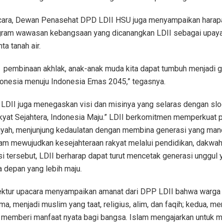
cara, Dewan Penasehat DPD LDII HSU juga menyampaikan harapa
ram wawasan kebangsaan yang dicanangkan LDII sebagai upay
ta tanah air.
i pembinaan akhlak, anak-anak muda kita dapat tumbuh menjadi 
onesia menuju Indonesia Emas 2045,” tegasnya.
 LDII juga menegaskan visi dan misinya yang selaras dengan sl
akyat Sejahtera, Indonesia Maju.” LDII berkomitmen memperkuat
iyah, menjunjung kedaulatan dengan membina generasi yang mand
alam mewujudkan kesejahteraan rakyat melalui pendidikan, dakw
si tersebut, LDII berharap dapat turut mencetak generasi unggu
 depan yang lebih maju.
ektur upacara menyampaikan amanat dari DPP LDII bahwa warga 
a, menjadi muslim yang taat, religius, alim, dan faqih; kedua, m
emberi manfaat nyata bagi bangsa. Islam mengajarkan untuk men