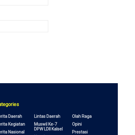
ategories
rita Daerah
Lintas Daerah
Olah Raga
rita Kegiatan
Muswil Ke-7
Opini
DPW LDII Kalsel
rita Nasional
Prestasi