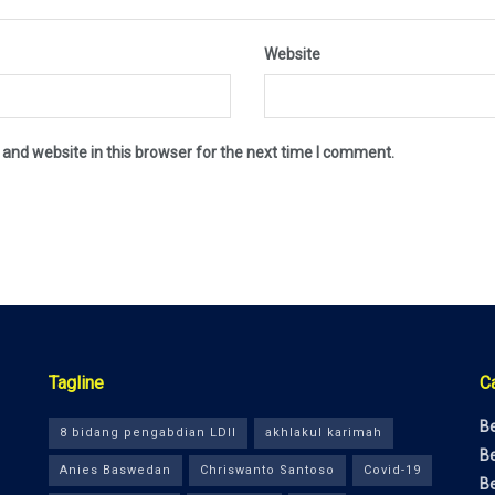
Website
and website in this browser for the next time I comment.
Tagline
C
Be
8 bidang pengabdian LDII
akhlakul karimah
Be
Anies Baswedan
Chriswanto Santoso
Covid-19
Be