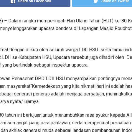
Share on Facebook
Share on Twitter
/8) – Dalam rangka memperingati Hari Ulang Tahun (HUT) ke-80 
 menyelenggarakan upacara bendera di Lapangan Masjid Roudhot
dmat dengan diikuti oleh seluruh warga LDII HSU serta tamu un
LDII se-Kabupaten HSU, Upacara tersebut juga dihadiri oleh
f yang bertindak sebagai inspektur upacara.
ewan Penasehat DPD LDII HSU menyampaikan pentingnya menana
an masyarakat“Kemerdekaan yang kita nikmati hari ini adalah has
ebagai generasi penerus adalah menjaga persatuan, meningkatka
ya nyata,” ujarnya.
80 tahun ini bertujuan untuk menumbuhkan rasa syukur kepada Al
ni semangat juang para pahlawan, serta memperkuat persatuan
 dan akhlak generasi muda sebagai landasan pembangunan Indo