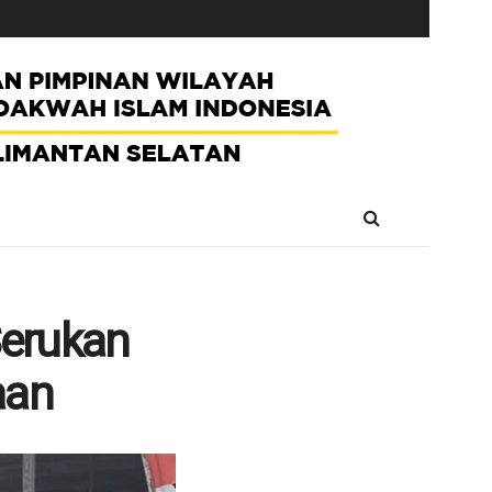
Serukan
aan