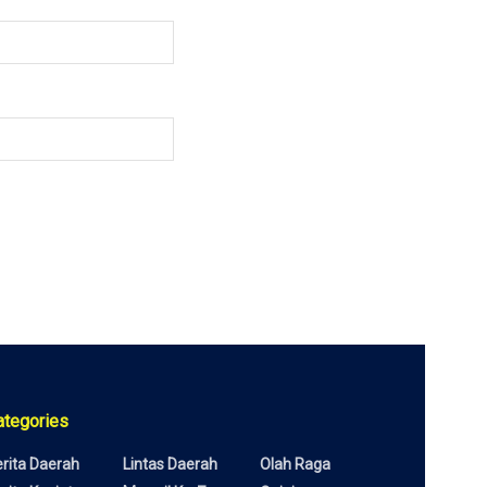
ategories
rita Daerah
Lintas Daerah
Olah Raga