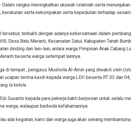
 Dalam rangka meningkatkan ukuwah Islamiah serta menunjukan
, kerukunan serta kekompakan serta kepedulian terhadap sesama
 tersebut, terbukti dengan adanya kebersamaan dalam pembang
3/Vlll, Desa Batu Meranti, Kecamatan Satui, Kabupaten Tanah Bumb
tan dinding dan lain-lain, antara warga Pimpinan Anak Cabang
Meranti beserta warga setempat lainnya.
a di tempat , pengurus Musholla Al-Amin yang diwakili oleh Ust
 ucapan terima kasih kepada warga LDII beserta RT 03 dan 04,
ng Ia kelola.
03 Edi Susanto kepada para pekerja bakti berpesan untuk selalu me
a warga, walaupun berbeda kefahamannya.
kalau ada kegiatan, kami dan warga juga akan senang membantuny