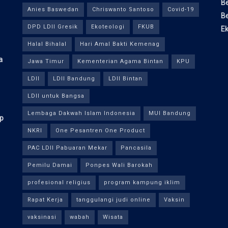
Be
Anies Baswedan
Chriswanto Santoso
Covid-19
Be
DPD LDII Gresik
Ekoteologi
FKUB
E
Halal Bihalal
Hari Amal Bakti Kemenag
a
Jawa Timur
Kementerian Agama Bintan
KPU
LDII
LDII Bandung
LDII Bintan
LDII untuk Bangsa
Lembaga Dakwah Islam Indonesia
MUI Bandung
ap
NKRI
One Pesantren One Product
PAC LDII Pabuaran Mekar
Pancasila
Pemilu Damai
Ponpes Wali Barokah
profesional religius
program kampung iklim
Rapat Kerja
tanggulangi judi online
Vaksin
vaksinasi
wabah
Wisata