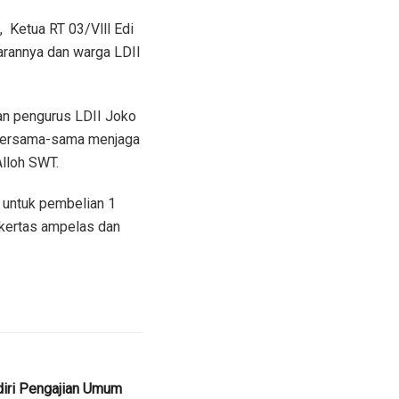
 Ketua RT 03/Vlll Edi
jarannya dan warga LDII
an pengurus LDII Joko
 bersama-sama menjaga
Alloh SWT.
, untuk pembelian 1
n kertas ampelas dan
iri Pengajian Umum