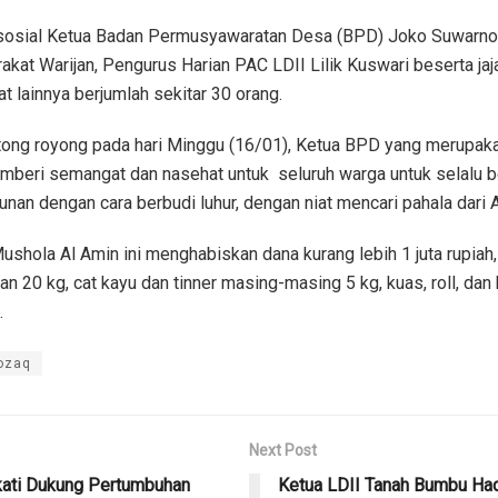
i sosial Ketua Badan Permusyawaratan Desa (BPD) Joko Suwarno,
kat Warijan, Pengurus Harian PAC LDII Lilik Kuswari beserta ja
 lainnya berjumlah sekitar 30 orang.
ng royong pada hari Minggu (16/01), Ketua BPD yang merupak
mberi semangat dan nasehat untuk seluruh warga untuk selalu
an dengan cara berbudi luhur, dengan niat mencari pahala dari 
shola Al Amin ini menghabiskan dana kurang lebih 1 juta rupiah
n 20 kg, cat kayu dan tinner masing-masing 5 kg, kuas, roll, da
.
Rozaq
Next Post
kati Dukung Pertumbuhan
Ketua LDII Tanah Bumbu Had