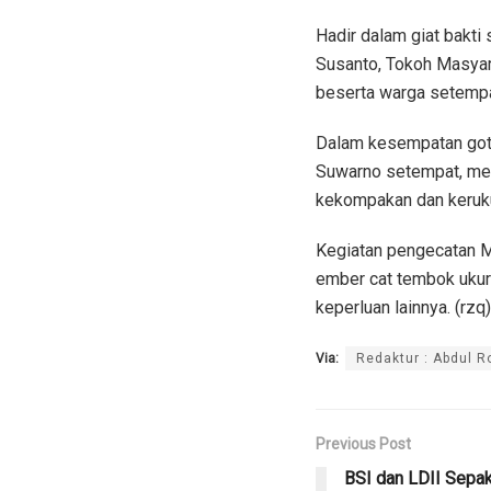
Hadir dalam giat bakt
Susanto, Tokoh Masyara
beserta warga setempat
Dalam kesempatan goto
Suwarno setempat, me
kekompakan dan kerukun
Kegiatan pengecatan Mu
ember cat tembok ukura
keperluan lainnya. (rzq)
Via:
Redaktur : Abdul 
Previous Post
BSI dan LDII Sepa