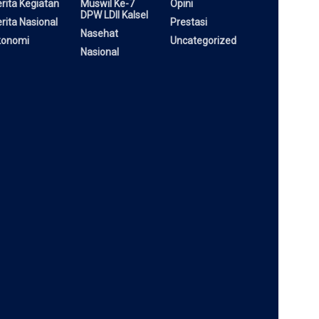
rita Kegiatan
Muswil Ke-7
Opini
DPW LDII Kalsel
rita Nasional
Prestasi
Nasehat
konomi
Uncategorized
Nasional