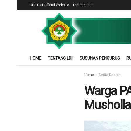
DPP LDII Official Website
Tentang LDII
HOME
TENTANG LDII
SUSUNAN PENGURUS
RU
Home
Berita Daerah
Warga PAC
Musholla