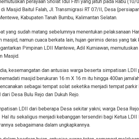
utuskan perayaan Sholat Idul Fitri yang jatuh pada Rabu (10/0
di Masjid Baitul Falah, Jl. Transmigrasi RT 07/II, Desa (persiapa
Mentewe, Kabupaten Tanah Bumbu, Kalimantan Selatan.
apat yang sudah matang sebelumnya menentukan pelaksanaan Hari
man masjid, namun cuaca berkata lain, hujan gerimis deras yang ta
ngantarkan Pimpinan LDII Mantewe, Adil Kurniawan, memutuskan S
m Masjid.
ia, kesemangatan dan antusias warga beserta simpatisan LDII p
madati masjid berukuran 16 m X 16 m itu hingga 400an jama’ah.
encanakan sebagai tempat solat seketika menjadi tempat parkir
 dari Desa Bulu Rejo dan Dukuh Rejo.
patisan LDII dari beberapa Desa sekitar yakni; warga Desa Rejo
Hal itu sekaligus menjadi kebanggan tersendiri bagi Ketua LDII
jarannya sebagaimana dalam ungkapkannya.