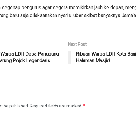
a segenap pengurus agar segera memikirkan jauh ke depan, men
yang baru saja dilaksanakan nyaris luber akibat banyaknya Jama’a
Next Post
d, Warga LDII Desa Panggung
Ribuan Warga LDII Kota Banj
arung Pojok Legendaris
Halaman Masjid
*
ot be published.
Required fields are marked