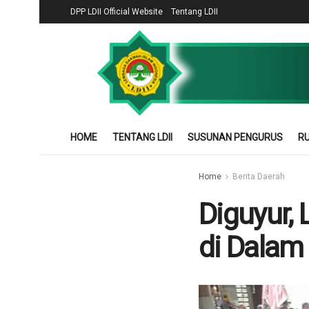
DPP LDII Official Website
Tentang LDII
HOME
TENTANG LDII
SUSUNAN PENGURUS
RU
Home
Berita Daerah
Diguyur, 
di Dalam