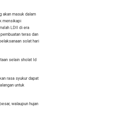
g akan masuk dalam
k mensikapi
a’ah LDII di era
h pembuatan teras dan
pelaksanaan solat hari
aan selain sholat Id
an rasa syukur dapat
alangan untuk
 besar, walaupun hujan