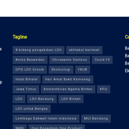
Tagline
C
Be
a
8 bidang pengabdian LDII
akhlakul karimah
Be
Anies Baswedan
Chriswanto Santoso
Covid-19
Be
DPD LDII Gresik
Ekoteologi
FKUB
E
Halal Bihalal
Hari Amal Bakti Kemenag
ap
Jawa Timur
Kementerian Agama Bintan
KPU
LDII
LDII Bandung
LDII Bintan
LDII untuk Bangsa
Lembaga Dakwah Islam Indonesia
MUI Bandung
NKRI
One Pesantren One Product