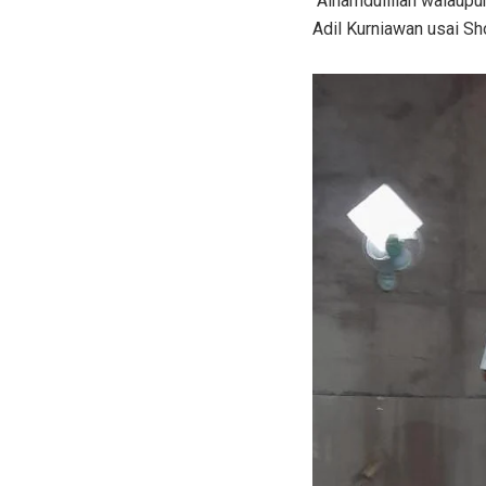
“Alhamdulillah walaup
Adil Kurniawan usai Sho