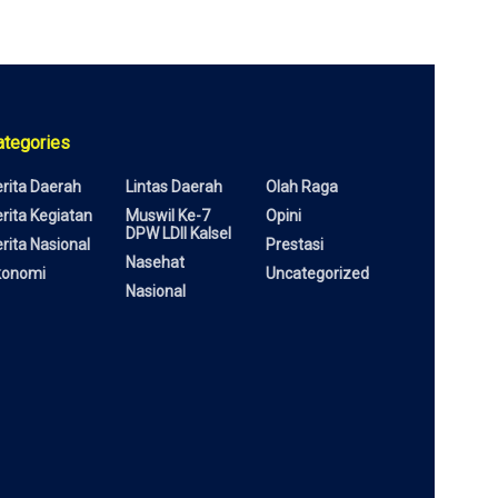
ategories
rita Daerah
Lintas Daerah
Olah Raga
rita Kegiatan
Muswil Ke-7
Opini
DPW LDII Kalsel
rita Nasional
Prestasi
Nasehat
konomi
Uncategorized
Nasional