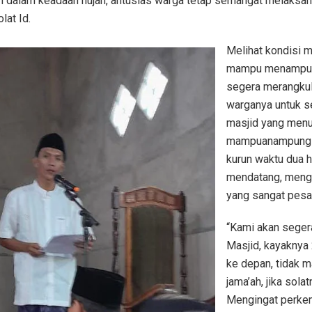
un dalam keadaan hujan, antusias warga tetap semangat melaksan
lat Id.
Melihat kondisi m
mampu menampung
segera merangkul
warganya untuk 
masjid yang menu
mampuanampung j
kurun waktu dua h
mendatang, meng
yang sangat pesa
“Kami akan seger
Masjid, kayaknya 
ke depan, tidak
jama’ah, jika solat
Mengingat perke