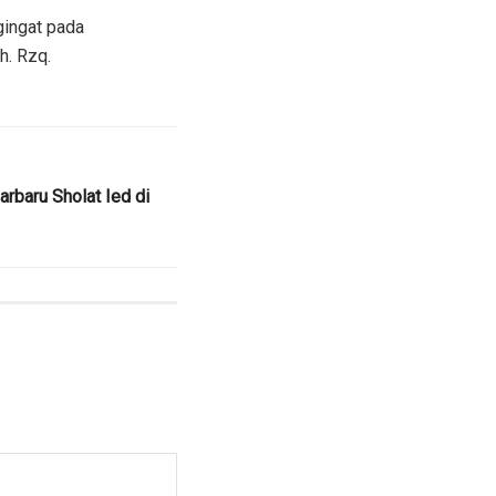
gingat pada
h. Rzq.
arbaru Sholat Ied di