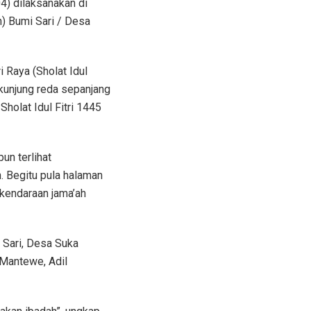
4) dilaksanakan di
n) Bumi Sari / Desa
 Raya (Sholat Idul
k kunjung reda sepanjang
holat Idul Fitri 1445
un terlihat
 Begitu pula halaman
 kendaraan jama’ah
 Sari, Desa Suka
 Mantewe, Adil