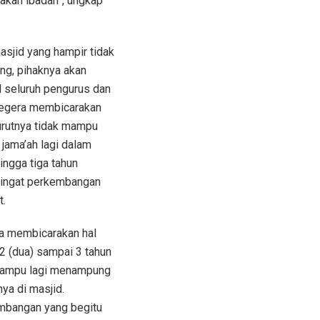
akan ibadah”, ungkap
asjid yang hampir tidak
, pihaknya akan
 seluruh pengurus dan
segera membicarakan
rutnya tidak mampu
ama’ah lagi dalam
ingga tiga tahun
ingat perkembangan
t.
a membicarakan hal
2 (dua) sampai 3 tahun
 mampu lagi menampung
nya di masjid.
mbangan yang begitu