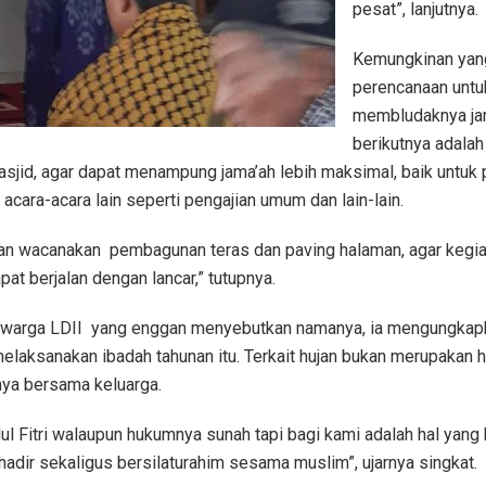
pesat”, lanjutnya.
Kemungkinan yan
perencanaan untu
membludaknya jam
berikutnya adala
sjid, agar dapat menampung jama’ah lebih maksimal, baik untuk 
 acara-acara lain seperti pengajian umum dan lain-lain.
an wacanakan pembagunan teras dan paving halaman, agar kegiat
pat berjalan dengan lancar,” tutupnya.
 warga LDII yang enggan menyebutkan namanya, ia mengungkapk
laksanakan ibadah tahunan itu. Terkait hujan bukan merupakan h
ya bersama keluarga.
dul Fitri walaupun hukumnya sunah tapi bagi kami adalah hal yang
hadir sekaligus bersilaturahim sesama muslim”, ujarnya singkat.