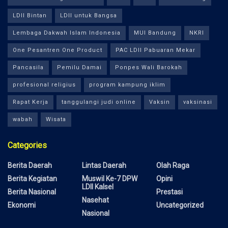
LDII Bintan
LDII untuk Bangsa
Lembaga Dakwah Islam Indonesia
MUI Bandung
NKRI
One Pesantren One Product
PAC LDII Pabuaran Mekar
Pancasila
Pemilu Damai
Ponpes Wali Barokah
profesional religius
program kampung iklim
Rapat Kerja
tanggulangi judi online
Vaksin
vaksinasi
wabah
Wisata
Categories
Berita Daerah
Lintas Daerah
Olah Raga
Berita Kegiatan
Muswil Ke-7 DPW
Opini
LDII Kalsel
Berita Nasional
Prestasi
Nasehat
Ekonomi
Uncategorized
Nasional