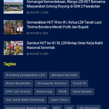
Semangat Kemerdekaan, Warga LDII HST Bersama
Masyarakat Gotong Royong di SDN 2 Pawalutan
AUGUST 7, 2026
Semarakkan HUT RI ke-81, Ketua LDII Tanah Laut
Terima Bendera Merah Putih dari Bupati
AUGUST 5, 2026
Sambut HUT ke-81 RI, LDII Kintap Gelar Kerja Bakti
Nasional Serentak
AUGUST 3, 2026
Tagline
8 bidang pengabdian LDII
akhlakul karimah
Anies Baswedan
Chriswanto Santoso
Covid-19
DPD LDII Gresik
Ekoteologi
FKUB
Halal Bihalal
Hari Amal Bakti Kemenag
Jawa Timur
Kementerian Agama Bintan
KPU
LDII
LDII Bandung