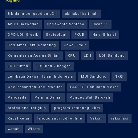
8 bidang pengabdian LDII
akhlakul karimah
Anies Baswedan
Chriswanto Santoso
Covid-19
DPD LDII Gresik
Ekoteologi
FKUB
Halal Bihalal
Hari Amal Bakti Kemenag
Jawa Timur
Kementerian Agama Bintan
KPU
LDII
LDII Bandung
LDII Bintan
LDII untuk Bangsa
Lembaga Dakwah Islam Indonesia
MUI Bandung
NKRI
One Pesantren One Product
PAC LDII Pabuaran Mekar
Pancasila
Pemilu Damai
Ponpes Wali Barokah
profesional religius
program kampung iklim
Rapat Kerja
tanggulangi judi online
Vaksin
vaksinasi
wabah
Wisata