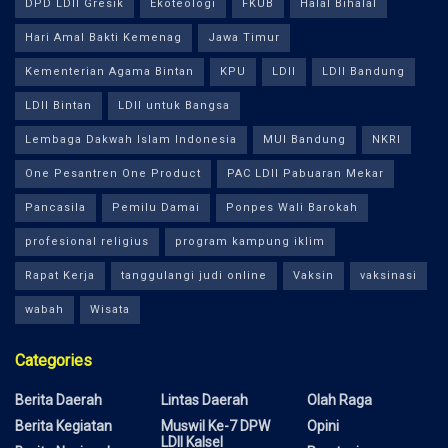
DPD LDII Gresik
Ekoteologi
FKUB
Halal Bihalal
Hari Amal Bakti Kemenag
Jawa Timur
Kementerian Agama Bintan
KPU
LDII
LDII Bandung
LDII Bintan
LDII untuk Bangsa
Lembaga Dakwah Islam Indonesia
MUI Bandung
NKRI
One Pesantren One Product
PAC LDII Pabuaran Mekar
Pancasila
Pemilu Damai
Ponpes Wali Barokah
profesional religius
program kampung iklim
Rapat Kerja
tanggulangi judi online
Vaksin
vaksinasi
wabah
Wisata
Categories
Berita Daerah
Lintas Daerah
Olah Raga
Berita Kegiatan
Muswil Ke-7 DPW
Opini
LDII Kalsel