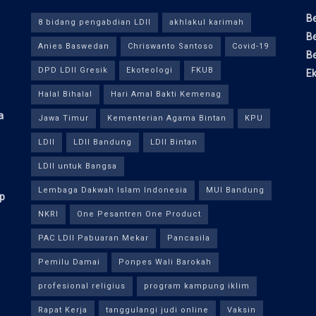
Be
8 bidang pengabdian LDII
akhlakul karimah
Be
Anies Baswedan
Chriswanto Santoso
Covid-19
Be
DPD LDII Gresik
Ekoteologi
FKUB
E
Halal Bihalal
Hari Amal Bakti Kemenag
a
Jawa Timur
Kementerian Agama Bintan
KPU
LDII
LDII Bandung
LDII Bintan
LDII untuk Bangsa
Lembaga Dakwah Islam Indonesia
MUI Bandung
ap
NKRI
One Pesantren One Product
PAC LDII Pabuaran Mekar
Pancasila
Pemilu Damai
Ponpes Wali Barokah
profesional religius
program kampung iklim
Rapat Kerja
tanggulangi judi online
Vaksin