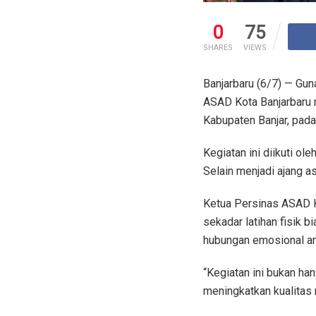
0
75
SHARES
VIEWS
Banjarbaru (6/7) — Gun
ASAD Kota Banjarbaru 
Kabupaten Banjar, pada
Kegiatan ini diikuti ol
Selain menjadi ajang a
Ketua Persinas ASAD Ko
sekadar latihan fisik 
hubungan emosional ant
“Kegiatan ini bukan ha
meningkatkan kualitas 