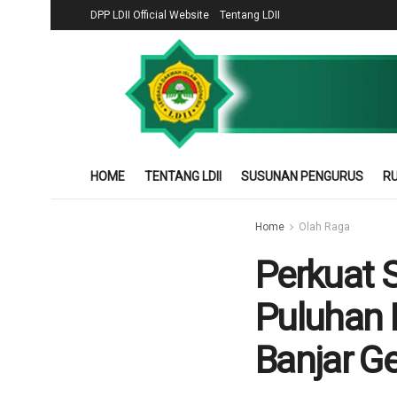
DPP LDII Official Website
Tentang LDII
HOME
TENTANG LDII
SUSUNAN PENGURUS
RU
Home
Olah Raga
Perkuat S
Puluhan 
Banjar G