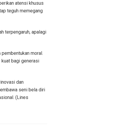
berikan atensi khusus
 tetap teguh memegang
h terpengaruh, apalagi
ia pembentukan moral.
i kuat bagi generasi
rinovasi dan
membawa seni bela diri
sional. (Lines