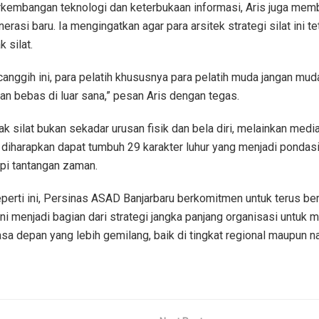
rkembangan teknologi dan keterbukaan informasi, Aris juga mem
nerasi baru. Ia mengingatkan agar para arsitek strategi silat ini
 silat.
nggih ini, para pelatih khususnya para pelatih muda jangan muda
lan bebas di luar sana,” pesan Aris dengan tegas.
 silat bukan sekadar urusan fisik dan bela diri, melainkan med
n, diharapkan dapat tumbuh 29 karakter luhur yang menjadi pondas
i tantangan zaman.
eperti ini, Persinas ASAD Banjarbaru berkomitmen untuk terus be
i menjadi bagian dari strategi jangka panjang organisasi untuk 
sa depan yang lebih gemilang, baik di tingkat regional maupun na