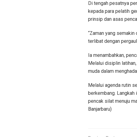
Di tengah pesatnya pe
kepada para pelatih ge
prinsip dan asas pencak
“Zaman yang semakin ca
terlibat dengan pergau
Ia menambahkan, pencak
Melalui disiplin latiha
muda dalam menghadap
Melalui agenda rutin s
berkembang. Langkah in
pencak silat menuju ma
Banjarbaru)