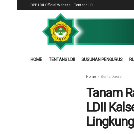
DPP LDII Official Website
Tentang LDII
HOME
TENTANG LDII
SUSUNAN PENGURUS
RU
Home
Berita Daerah
Tanam Ra
LDII Kals
Lingkun