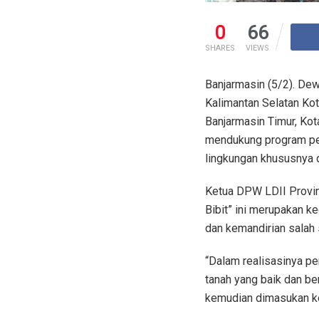
0
66
SHARES
VIEWS
Banjarmasin (5/2). De
Kalimantan Selatan Kot
Banjarmasin Timur, Kot
mendukung program pe
lingkungan khususnya d
Ketua DPW LDII Provin
Bibit” ini merupakan k
dan kemandirian salah 
“Dalam realisasinya p
tanah yang baik dan b
kemudian dimasukan ke