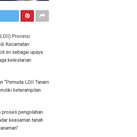
DII) Provinsi
’ di Kecamatan
it ini sebagai upaya
ga kelestarian
tan “Pemuda LDII Tanam
miliki keterampilan
a proses pengolahan
kadar keasaman tanah
tanaman”