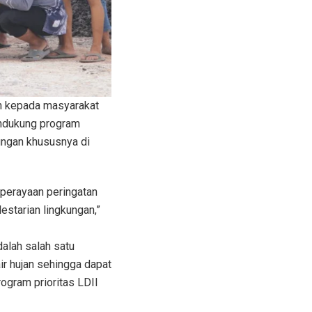
an kepada masyarakat
endukung program
ungan khususnya di
 perayaan peringatan
starian lingkungan,”
alah salah satu
r hujan sehingga dapat
ogram prioritas LDII