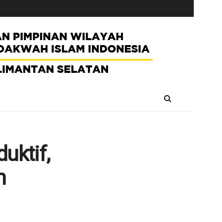
uktif,
n