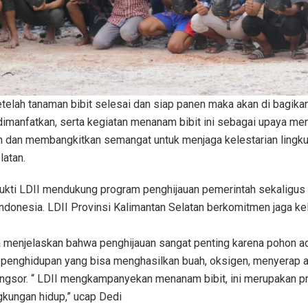
elah tanaman bibit selesai dan siap panen maka akan di bagik
dimanfatkan, serta kegiatan menanam bibit ini sebagai upaya m
h dan membangkitkan semangat untuk menjaga kelestarian lingk
latan.
bukti LDII mendukung program penghijauan pemerintah sekaligus
onesia. LDII Provinsi Kalimantan Selatan berkomitmen jaga kele
ga menjelaskan bahwa penghijauan sangat penting karena pohon ad
penghidupan yang bisa menghasilkan buah, oksigen, menyerap ai
ngsor. “ LDII mengkampanyekan menanam bibit, ini merupakan pr
gkungan hidup,” ucap Dedi