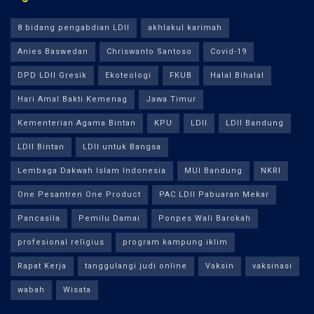
8 bidang pengabdian LDII
akhlakul karimah
Anies Baswedan
Chriswanto Santoso
Covid-19
DPD LDII Gresik
Ekoteologi
FKUB
Halal Bihalal
Hari Amal Bakti Kemenag
Jawa Timur
Kementerian Agama Bintan
KPU
LDII
LDII Bandung
LDII Bintan
LDII untuk Bangsa
Lembaga Dakwah Islam Indonesia
MUI Bandung
NKRI
One Pesantren One Product
PAC LDII Pabuaran Mekar
Pancasila
Pemilu Damai
Ponpes Wali Barokah
profesional religius
program kampung iklim
Rapat Kerja
tanggulangi judi online
Vaksin
vaksinasi
wabah
Wisata