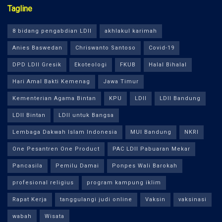
Tagline
8 bidang pengabdian LDII
akhlakul karimah
Anies Baswedan
Chriswanto Santoso
Covid-19
DPD LDII Gresik
Ekoteologi
FKUB
Halal Bihalal
Hari Amal Bakti Kemenag
Jawa Timur
Kementerian Agama Bintan
KPU
LDII
LDII Bandung
LDII Bintan
LDII untuk Bangsa
Lembaga Dakwah Islam Indonesia
MUI Bandung
NKRI
One Pesantren One Product
PAC LDII Pabuaran Mekar
Pancasila
Pemilu Damai
Ponpes Wali Barokah
profesional religius
program kampung iklim
Rapat Kerja
tanggulangi judi online
Vaksin
vaksinasi
wabah
Wisata