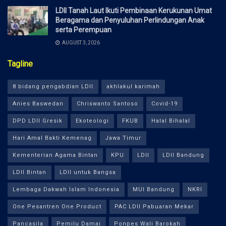
LDII Tanah Laut Ikuti Pembinaan Kerukunan Umat
Beragama dan Penyuluhan Perlindungan Anak
serta Perempuan
AUGUST 3, 2026
Tagline
8 bidang pengabdian LDII
akhlakul karimah
Anies Baswedan
Chriswanto Santoso
Covid-19
DPD LDII Gresik
Ekoteologi
FKUB
Halal Bihalal
Hari Amal Bakti Kemenag
Jawa Timur
Kementerian Agama Bintan
KPU
LDII
LDII Bandung
LDII Bintan
LDII untuk Bangsa
Lembaga Dakwah Islam Indonesia
MUI Bandung
NKRI
One Pesantren One Product
PAC LDII Pabuaran Mekar
Pancasila
Pemilu Damai
Ponpes Wali Barokah