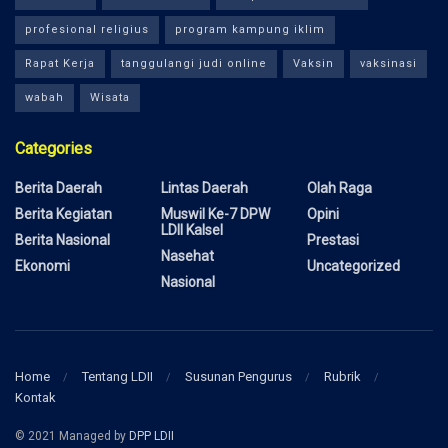
profesional religius
program kampung iklim
Rapat Kerja
tanggulangi judi online
Vaksin
vaksinasi
wabah
Wisata
Categories
Berita Daerah
Lintas Daerah
Olah Raga
Berita Kegiatan
Muswil Ke-7 DPW
Opini
LDII Kalsel
Berita Nasional
Prestasi
Nasehat
Ekonomi
Uncategorized
Nasional
Home
Tentang LDII
Susunan Pengurus
Rubrik
Kontak
© 2021 Managed by
DPP LDII