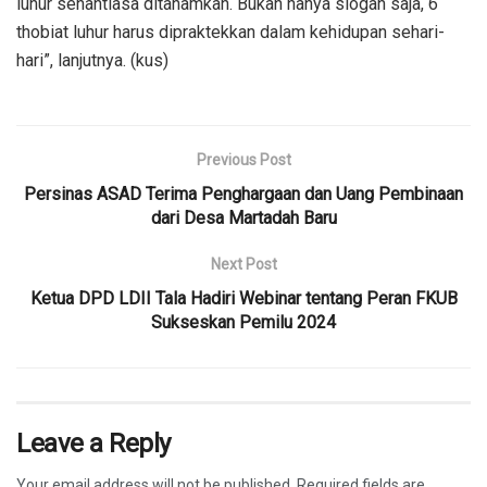
luhur senantiasa ditanamkan. Bukan hanya slogan saja, 6
thobiat luhur harus dipraktekkan dalam kehidupan sehari-
hari”, lanjutnya. (kus)
Previous Post
Persinas ASAD Terima Penghargaan dan Uang Pembinaan
dari Desa Martadah Baru
Next Post
Ketua DPD LDII Tala Hadiri Webinar tentang Peran FKUB
Sukseskan Pemilu 2024
Leave a Reply
Your email address will not be published.
Required fields are