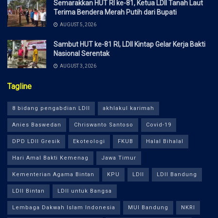
Semarakkan HUT RI ke-81, Ketua LDII Tanah Laut
Terima Bendera Merah Putih dari Bupati
AUGUST 5, 2026
Sambut HUT ke-81 RI, LDII Kintap Gelar Kerja Bakti
Nasional Serentak
AUGUST 3, 2026
Tagline
8 bidang pengabdian LDII
akhlakul karimah
Anies Baswedan
Chriswanto Santoso
Covid-19
DPD LDII Gresik
Ekoteologi
FKUB
Halal Bihalal
Hari Amal Bakti Kemenag
Jawa Timur
Kementerian Agama Bintan
KPU
LDII
LDII Bandung
LDII Bintan
LDII untuk Bangsa
Lembaga Dakwah Islam Indonesia
MUI Bandung
NKRI