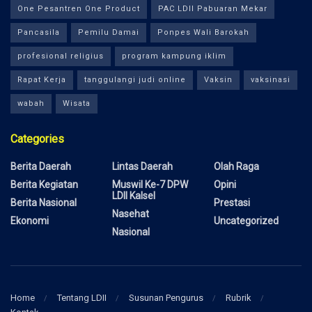
One Pesantren One Product
PAC LDII Pabuaran Mekar
Pancasila
Pemilu Damai
Ponpes Wali Barokah
profesional religius
program kampung iklim
Rapat Kerja
tanggulangi judi online
Vaksin
vaksinasi
wabah
Wisata
Categories
Berita Daerah
Lintas Daerah
Olah Raga
Berita Kegiatan
Muswil Ke-7 DPW
Opini
LDII Kalsel
Berita Nasional
Prestasi
Nasehat
Ekonomi
Uncategorized
Nasional
Home
Tentang LDII
Susunan Pengurus
Rubrik