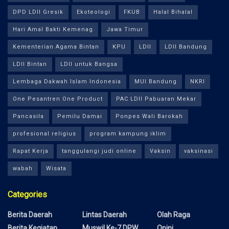
DPD LDII Gresik
Ekoteologi
FKUB
Halal Bihalal
Hari Amal Bakti Kemenag
Jawa Timur
Kementerian Agama Bintan
KPU
LDII
LDII Bandung
LDII Bintan
LDII untuk Bangsa
Lembaga Dakwah Islam Indonesia
MUI Bandung
NKRI
One Pesantren One Product
PAC LDII Pabuaran Mekar
Pancasila
Pemilu Damai
Ponpes Wali Barokah
profesional religius
program kampung iklim
Rapat Kerja
tanggulangi judi online
Vaksin
vaksinasi
wabah
Wisata
Categories
Berita Daerah
Lintas Daerah
Olah Raga
Berita Kegiatan
Muswil Ke-7 DPW
Opini